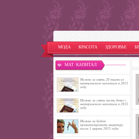
МОДА
КРАСОТА
ЗДОРОВЬЕ
Б
МАТ. КАПИТАЛ
Можно ли взять 20 тысяч из
материнского капитала в 2015
году
Можно ли снять часть денег с
материнского капитала в 2015
году
Можно ли будет
приватизировать квартиру
после 1 марта 2015 года