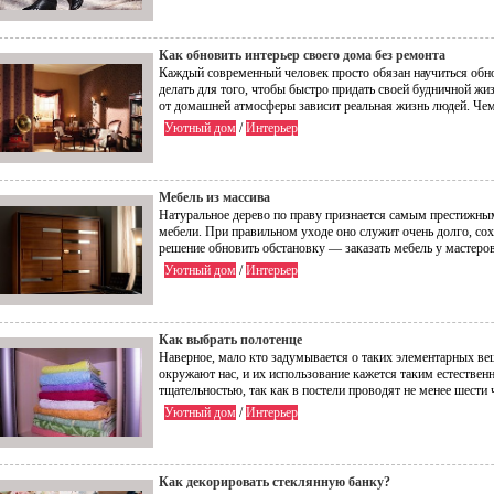
Как обновить интерьер своего дома без ремонта
Каждый современный человек просто обязан научиться обн
делать для того, чтобы быстро придать своей будничной жи
от домашней атмосферы зависит реальная жизнь людей. Чем
Уютный дом
/
Интерьер
Мебель из массива
Натуральное дерево по праву признается самым престижны
мебели. При правильном уходе оно служит очень долго, со
решение обновить обстановку — заказать мебель у мастеров
Уютный дом
/
Интерьер
Как выбрать полотенце
Наверное, мало кто задумывается о таких элементарных в
окружают нас, и их использование кажется таким естествен
тщательностью, так как в постели проводят не менее шести
Уютный дом
/
Интерьер
Как декорировать стеклянную банку?