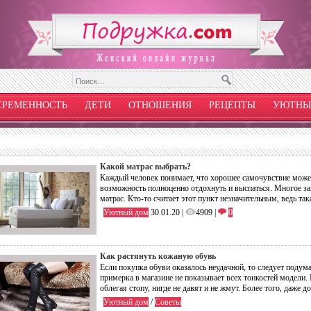
ЕРЕМЕННОСТЬ
ДЕТИ
ОТНОШЕНИЯ
РЕЦЕПТЫ
УЮТНЫ
Какой матрас выбрать?
Каждый человек понимает, что хорошее самочувствие может 
возможность полноценно отдохнуть и выспаться. Многое зав
матрас. Кто-то считает этот пункт незначительным, ведь та
Уютный дом
30.01.20 |
4909 |
0
Как растянуть кожаную обувь
Если покупка обуви оказалось неудачной, то следует подума
примерка в магазине не показывает всех тонкостей модели. 
облегая стопу, нигде не давят и не жмут. Более того, даж
Уютный дом
/
Советы