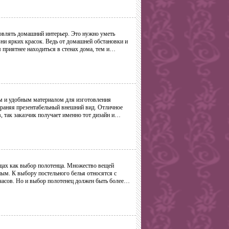
овлять домашний интерьер. Это нужно уметь
зни ярких красок. Ведь от домашней обстановки и
 приятнее находиться в стенах дома, тем и…
м и удобным материалом для изготовления
храняя презентабельный внешний вид. Отличное
, так заказчик получает именно тот дизайн и…
ещах как выбор полотенца. Множество вещей
ным. К выбору постельного белья относятся с
 часов. Но и выбор полотенец должен быть более…