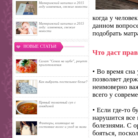
Материнский капитал в 2015
году изменения, свежие новости
когда у челове
Материнский капитал в 2015
данном вопросе
году: изменения, свежие
новости
подобрать матр
НОВЫЕ СТАТЬИ
Что даст пра
Салат "Семга на шубе", рецепт
приготовления
• Во время сна
позволяет держ
Как выбрать постельное белье?
неимоверно ва
всего у соврем
Пряный томатный суп с
говядиной
• Если где-то 
нарушится все 
Факторы, влияющие на
болезнями. С 
состояние волос и уход за ними
бояться, поско