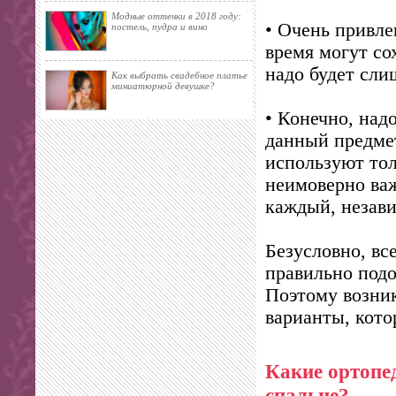
Модные оттенки в 2018 году:
• Очень привле
постель, пудра и вино
время могут со
надо будет сли
Как выбрать свадебное платье
миниатюрной девушке?
• Конечно, над
данный предмет
используют тол
неимоверно важ
каждый, незави
Безусловно, вс
правильно подоб
Поэтому возник
варианты, кото
Какие ортопе
спальне?