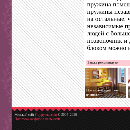
пружина помеще
пружины незави
на остальные, 
независимые п
людей с большо
позвоночник и
блоком можно в
Также рекомендуем:
Правильная детская
комната
Женский сайт
Подружка.com
© 2004–
2026
Политика конфиденциальности