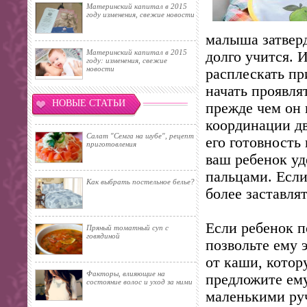
Материнский капитал в 2015
году изменения, свежие новости
малыша затверд
Материнский капитал в 2015
долго учится. 
году: изменения, свежие
новости
расплескать пр
начать проявля
НОВЫЕ СТАТЬИ
прежде чем он 
координации д
Салат "Семга на шубе", рецепт
его готовность
приготовления
ваш ребенок у
пальцами. Если 
Как выбрать постельное белье?
более заставлят
Если ребенок п
Пряный томатный суп с
говядиной
позвольте ему 
от каши, котор
Факторы, влияющие на
предложите ем
состояние волос и уход за ними
маленькими руч