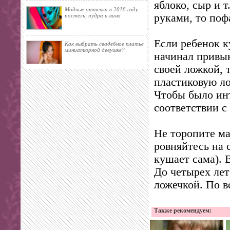
яблоко, сыр и 
Модные оттенки в 2018 году:
руками, то поф
постель, пудра и вино
Если ребенок к
Как выбрать свадебное платье
миниатюрной девушке?
начинал привык
своей ложкой, 
пластиковую ло
Чтобы было инт
соответствии с
Не торопите ма
ровняйтесь на с
кушает сама). 
До четырех лет
ложечкой. По в
Также рекомендуем: