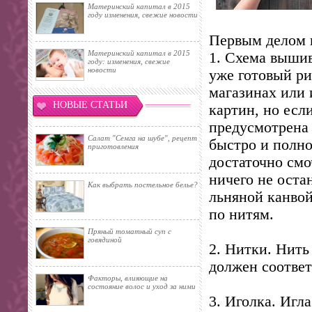
Материнский капитал в 2015
году изменения, свежие новости
Первым делом 
Материнский капитал в 2015
1. Схема выши
году: изменения, свежие
новости
уже готовый р
магазинах или 
НОВЫЕ СТАТЬИ
картин, но есл
предусмотрена 
Салат "Семга на шубе", рецепт
быстро и полно
приготовления
достаточно смо
ничего не оста
Как выбрать постельное белье?
льняной канвой
по нитям.
Пряный томатный суп с
говядиной
2. Нитки. Нить
должен соответ
Факторы, влияющие на
состояние волос и уход за ними
3. Иголка. Игл