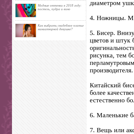
диаметром ушка
Модные оттенки в 2018 году:
постель, пудра и вино
4. Ножницы. М
Как выбрать свадебное платье
миниатюрной девушке?
5. Бисер. Вниз
цветов и штук
оригинальность
рисунка, тем б
перламутровым.
производителя.
Китайский бисе
более качестве
естественно бо
6. Маленькие б
7. Вещь или ак