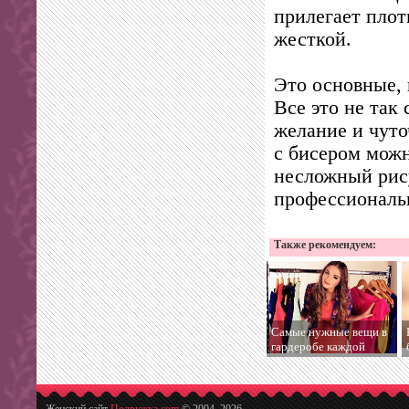
прилегает плот
жесткой.
Это основные,
Все это не так
желание и чут
с бисером можн
несложный рису
профессиональ
Также рекомендуем:
Самые нужные вещи в
гардеробе каждой
женщины