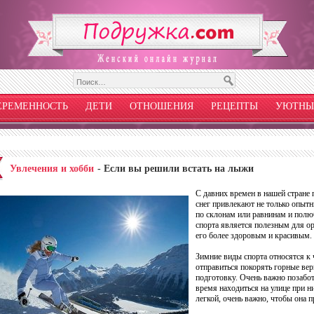
ЕРЕМЕННОСТЬ
ДЕТИ
ОТНОШЕНИЯ
РЕЦЕПТЫ
УЮТНЫ
Увлечения и хобби
- Если вы решили встать на лыжи
С давних времен в нашей стране
снег привлекают не только опытн
по склонам или равнинам и пол
спорта является полезным для орг
его более здоровым и красивым.
Зимние виды спорта относятся к
отправиться покорять горные ве
подготовку. Очень важно позабот
время находиться на улице при н
легкой, очень важно, чтобы она 