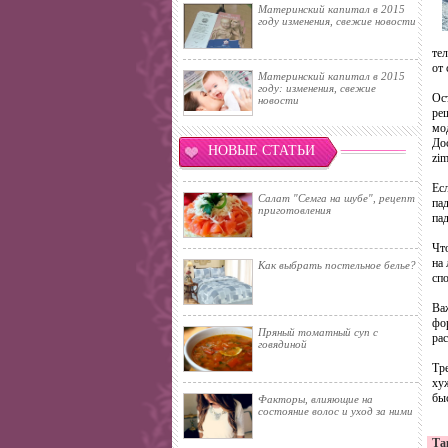
Материнский капитал в 2015
году изменения, свежие новости
тел
от 
Материнский капитал в 2015
году: изменения, свежие
Ост
новости
ре
мо
Дос
НОВЫЕ СТАТЬИ
zim
Есл
Салат "Семга на шубе", рецепт
пад
приготовления
па
Что
на
Как выбрать постельное белье?
сп
Ва
фо
Пряный томатный суп с
рас
говядиной
Тр
хуж
бы
Факторы, влияющие на
состояние волос и уход за ними
Та