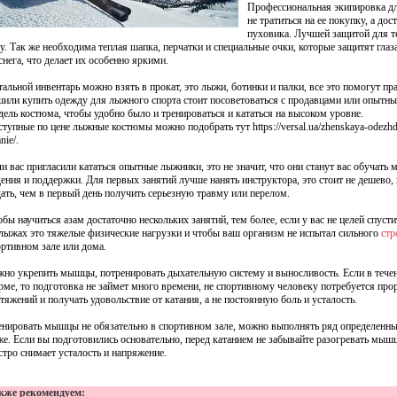
Профессиональная экипировка дл
не тратиться на ее покупку, а д
пуховика. Лучшей защитой для те
у. Так же необходима теплая шапка, перчатки и специальные очки, которые защитят глаз
снега, что делает их особенно яркими.
альной инвентарь можно взять в прокат, это лыжи, ботинки и палки, все это помогут пр
шили купить одежду для лыжного спорта стоит посоветоваться с продавцами или опытн
дель костюма, чтобы удобно было и тренироваться и кататься на высоком уровне.
тупные по цене лыжные костюмы можно подобрать тут https://versal.ua/zhenskaya-odezhd
nie/.
и вас пригласили кататься опытные лыжники, это не значит, что они станут вас обучать 
ения и поддержки. Для первых занятий лучше нанять инструктора, это стоит не дешево, 
дать, чем в первый день получить серьезную травму или перелом.
бы научиться азам достаточно нескольких занятий, тем более, если у вас не целей спуст
 лыжах это тяжелые физические нагрузки и чтобы ваш организм не испытал сильного
стр
ортивном зале или дома.
жно укрепить мышцы, потренировать дыхательную систему и выносливость. Если в течен
рме, то подготовка не займет много времени, не спортивному человеку потребуется про
тяжений и получать удовольствие от катания, а не постоянную боль и усталость.
енировать мышцы не обязательно в спортивном зале, можно выполнять ряд определенных
е. Если вы подготовились основательно, перед катанием не забывайте разогревать мышцы
стро снимает усталость и напряжение.
кже рекомендуем: