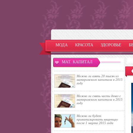
МОДА
КРАСОТА
ЗДОРОВЬЕ
Б
МАТ. КАПИТАЛ
Можно ли взять 20 тысяч из
материнского капитала в 2015
году
Можно ли снять часть денег с
материнского капитала в 2015
году
Можно ли будет
приватизировать квартиру
после 1 марта 2015 года