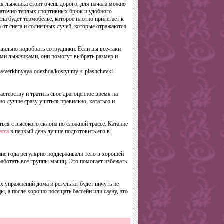
я лыжника стоит очень дорого, для начала можно
остаточно теплых спортивных брюк и удобного
ла будет термобелье, которое плотно прилегает к
а от снега и солнечных лучей, которые отражаются
авильно подобрать сотрудники. Если вы все-таки
ыми лыжниками, они помогут выбрать размер и
a/verkhnyaya-odezhda/kostyumy-s-plashchevki-
мастерству и тратить свое драгоценное время на
но лучше сразу учиться правильно, кататься и
иться с высокого склона по сложной трассе. Катание
есса
в первый день лучше подготовить его в
ие года регулярно поддерживали тело в хорошей
работать все группы мышц. Это помогает избежать
 упражнений дома и результат будет ничуть не
, а после хорошо посещать бассейн или сауну, это