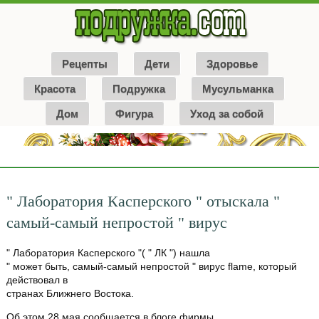
Рецепты
Дети
Здоровье
Красота
Подружка
Мусульманка
Дом
Фигура
Уход за собой
" Лаборатория Касперского " отыскала "
самый-самый непростой " вирус
" Лаборатория Касперского "( " ЛК ") нашла
" может быть, самый-самый непростой " вирус flame, который
действовал в
странах Ближнего Востока.
Об этом 28 мая сообщается в блоге фирмы.