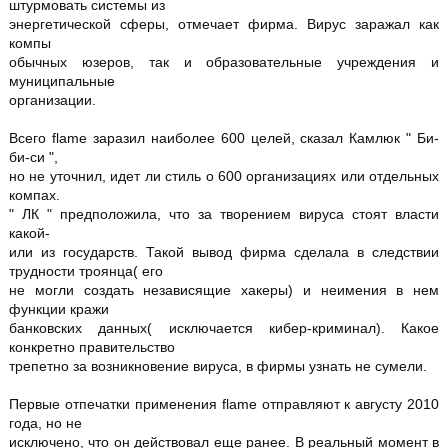
штурмовать системы из
энергетической сферы, отмечает фирма. Вирус заражал как
компы
обычных юзеров, так и образовательные учреждения и
муниципальные
организации.
Всего flame заразил наиболее 600 целей, сказал Камлюк " Би-
би-си ",
но не уточнил, идет ли стиль о 600 организациях или отдельных
компах.
" ЛК " предположила, что за творением вируса стоят власти
какой-
или из государств. Такой вывод фирма сделала в следствии
трудности троянца( его
не могли создать независящие хакеры) и неимения в нем
функции кражи
банковских данных( исключается кибер-криминал). Какое
конкретно правительство
трепетно за возникновение вируса, в фирмы узнать не сумели.
Первые отпечатки применения flame отправляют к августу 2010
года, но не
исключено, что он действовал еще ранее. В реальный момент в