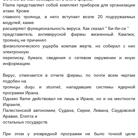
Flame представляет собой комплект приборов для организации
атаки. Кроме
главного троянца, в него вступает возле 20 подгружаемых
модулей, какие
расширяют функциональность вируса. Как сказал " Би-би-си "
представитель антивирусной фирмы жизненный Камлюк,
троянец не причинял
физиологического ущерба компам жертв, но собирал с них
электронную
переписку, бумаги, сведения о сетевом окружении и иную
информацию.
Вирус, отмечается в отчете фирмы, по почти всем чертам
подобен на
троянцы duqu и stuxnet, нападавшие системы ядерной
програмки Ирана.
Однако flame действовал не лишь в Иране, но и на местности
Израиля,
Палестинской автономии, Судана, Сирии, Ливана, Саудовской
Аравии, Египта и
остальных государств.
При этом у зловредной програмки не было точной цели