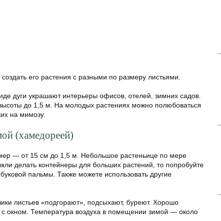
 создать его растения с разными по размеру листьями.
иде дуги украшают интерьеры офисов, отелей, зимних садов.
т высоты до 1,5 м. На молодых растениях можно полюбоваться
их на мимозу.
мой (хамедореей)
ер — от 15 см до 1,5 м. Небольшое растеньице по мере
кли делать контейнеры для больших растений, то попробуйте
мбуковой пальмы. Также можете использовать другие
ики листьев «подгорают», подсыхают, буреют. Хорошо
м с окном. Температура воздуха в помещении зимой — около