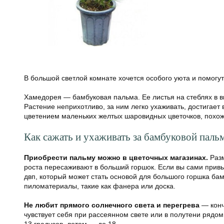
В большой светлой комнате хочется особого уюта и помогут
Хамедорея — бамбуковая пальма. Ее листья на стеблях в в
Растение неприхотливо, за ним легко ухаживать, достигае
цветением маленьких желтых шаровидных цветочков, похож
Как сажать и ухаживать за бамбуковой паль
Приобрести пальму можно в цветочных магазинах.
Разм
роста пересаживают в больший горшок. Если вы сами привы
двп, который может стать основой для большого горшка ба
пиломатериалы, такие как фанера или доска.
Не любит прямого солнечного света и перегрева
— конч
чувствует себя при рассеянном свете или в полутени рядо