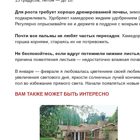
13 градусов, летом — до 18.
Для роста требует хорошо дренированной почвы,
зимой
подкармливать. Удобряют хамедорею жидким удобрением (
Регулярно опрыскивайте ее и держите в поддоне с мокрым 
Почти все пальмы не любят частых пересадок
. Хамедор
горшка корнями, стараясь их не потревожить.
Не беспокойтесь, если вдруг потемнели нижние листья
причина пожелтения листьев — недостаточно влажная почва
В январе — феврале я любовалась цветением своей любими
увеличения светового дня, яркости солнечных лучей кончик
пол во избежание прямого света. Начали появляться новые 
ВАМ ТАКЖЕ МОЖЕТ БЫТЬ ИНТЕРЕСНО