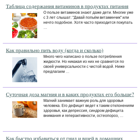
Таблица содержания витаминов в продуктах питания
О пользе витаминов знают даже дети. Многие уже
с 3 лет слышат: "Давай попьём витаминчик" или
нечто подобное. Хотя часто приходится покупать
…
Как правильно пить воду (когда и сколько)
Много чего написано о пользе потребления
жидкости. Но никакая из них не сравнится по
своей универсальности с чистой водой. Ниже
предлагаем …
Суточная доза магния и в каких продуктах его больше?
Магний занимает важную роль для здоровья
человека. Его дефицит ведет к таким отклонениям
здоровья, как депрессия, синдром дефицита
внимания и геперактивности, остеопороз, …
Как быстро избавиться от гнид и вшей в домашних