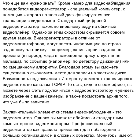
Что еще вам нужно знать? Кроме камер для видеонаблюдения
понадобится видеорегистратор - специальный компьютер, с
помощью которого на жесткий диск фиксируются все
трансляции с видеокамер. Стандартный цифровой
видеорегистратор похож по внешнему виду на обычный
видеоплейер. Однако за этим сходством скрывается совсем
другая задача. Видеорегистраторы в отличие от
видеомагнитофонов, могут писать информацию по строго
заданному алгоритму - например, запись производится по
времени (в период, когда в помещении присутствует няня
малыша), по событию (например, по детектору движения) или
по смешанному алгоритму. Благодаря этому вы сможете
существенно сэкономить место для записи на жестком диске.
Возможность подключения к Интернету помогает транслировать
видеопоток по каналам TCP/IP. То есть, сидя в своем офисе, вы
можете через Сеть подключиться к видеорегистратору и увидеть
изображение с вашей камеры, а также посмотреть архив того,
что уже было записано.
Заключительный элемент системы видеонаблюдения - это
видеомонитор. Однако вы можете обойтись и стандартным
компьютерным видеомонитором. Профессиональный
видеомонитор как правило применяют для наблюдения в
больших организациях и в сложных объектах. Мониторы имеют,