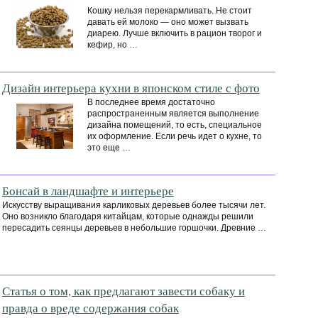
Кошку нельзя перекармливать. Не стоит
давать ей молоко — оно может вызвать
диарею. Лучше включить в рацион творог и
кефир, но …
Дизайн интерьера кухни в японском стиле с фото
В последнее время достаточно
распространенным является выполнение
дизайна помещений, то есть, специальное
их оформление. Если речь идет о кухне, то
это еще …
Бонсай в ландшафте и интерьере
Искусству выращивания карликовых деревьев более тысячи лет.
Оно возникло благодаря китайцам, которые однажды решили
пересадить сеянцы деревьев в небольшие горшочки. Древние …
Статья о том, как предлагают завести собаку и
правда о вреде содержания собак