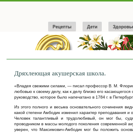
Рецепты
Дети
Здоровь
Дряхлеющая акушерская школа.
«Владея свежими силами, — писал профессор В. М. Флори
любовью к своему делу, как к делу близко его касающегося
руководство, которое было напечатано в 1784 г. в Петербург
Из этого полного и весьма основательного сочинения вид
какой степени Амбодик изменил характер преподавания и 
Человек талантливый и трудолюбивый, он мог бы, судя
проводником в массы молодого поколения современной аку
уверен, что Максимович-Амбодик мог бы положить основ