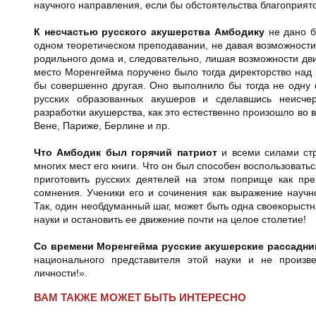
научного направления, если бы обстоятельства благоприятс
К несчастью русского акушерства Амбодику
не дано б
одном теоретическом преподавании, не давая возможности
родильного дома и, следовательно, лишая возможности двиг
место Моренгейма поручено было тогда директорство над
бы совершенно другая. Оно выполнило бы тогда не одну
русских образованных акушеров и сделавшись неисчер
разработки акушерства, как это естественно произошло во 
Вене, Париже, Берлине и пр.
Что Амбодик был горячий патриот
и всеми силами стр
многих мест его книги. Что он был способен воспользоват
приготовить русских деятелей на этом поприще как пре
сомнения. Ученики его и сочинения как выражение научно
Так, один необдуманный шаг, может быть одна своекорыстн
науки и остановить ее движение почти на целое столетие!
Со времени Моренгейма русские акушерские рассадни
национального представителя этой науки и не произв
личности!».
ВАМ ТАКЖЕ МОЖЕТ БЫТЬ ИНТЕРЕСНО