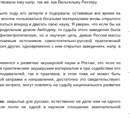
твовали ему напр. так же, как Вильгельму Рихтеру.
ыло ходу, его затерли и подорвали, оставивши все время на
 вполне пользоваться богатыми материалами вновь открытого
аться вперед и двигать свою науку. Я уверен, что если бы на
 родильным домом Амбодику, то судьба этого заведения была
 филантропическую, но и научную цель, давши России массы
паемым источником самостоятельно-русской практической
всех других, одновременно с ним открытых заведениях, напр. в
емился к развитию акушерской науки в России, это ясно из
ься практическим акушерским материалом и при содействии его
подавателей, так и практиков, в этом тоже не может быть
й заправки и направления, достаточно это свидетельствуют.
ая интрига, могут повлиять на судьбу национального развития
ки
, закрытые для русских, естественно не дали нам ни одного
ели почти ни одной в научном отношении замечательной