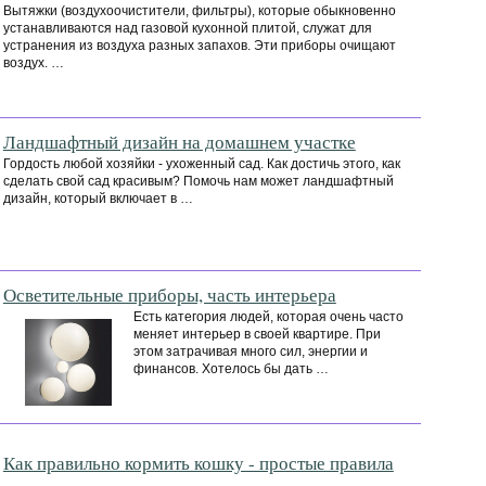
Вытяжки (воздухоочистители, фильтры), которые обыкновенно
устанавливаются над газовой кухонной плитой, служат для
устранения из воздуха разных запахов. Эти приборы очищают
воздух. …
Ландшафтный дизайн на домашнем участке
Гордость любой хозяйки - ухоженный сад. Как достичь этого, как
сделать свой сад красивым? Помочь нам может ландшафтный
дизайн, который включает в …
Осветительные приборы, часть интерьера
Есть категория людей, которая очень часто
меняет интерьер в своей квартире. При
этом затрачивая много сил, энергии и
финансов. Хотелось бы дать …
Как правильно кормить кошку - простые правила