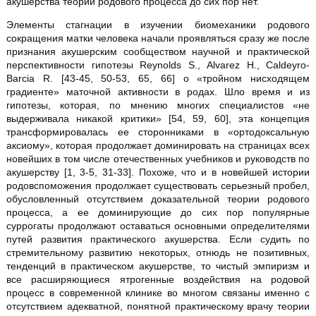
акушерства теории родового процесса до сих пор нет.
Элементы стагнации в изучении биомеханики родового
сокращения матки человека начали проявляться сразу же после
признания акушерским сообществом научной и практической
перспективности гипотезы Reynolds S., Alvarez H., Caldeyro-
Barcia R. [43-45, 50-53, 65, 66] о «тройном нисходящем
градиенте» маточной активности в родах. Шло время и из
гипотезы, которая, по мнению многих специалистов «не
выдерживала никакой критики» [54, 59, 60], эта концепция
трансформировалась ее сторонниками в «ортодоксальную
аксиому», которая продолжает доминировать на страницах всех
новейших в том числе отечественных учебников и руководств по
акушерству [1, 3-5, 31-33]. Похоже, что и в новейшей истории
родовспоможения продолжает существовать серьезный пробел,
обусловленный отсутствием доказательной теории родового
процесса, а ее доминирующие до сих пор популярные
суррогаты продолжают оставаться основными определителями
путей развития практического акушерства. Если судить по
стремительному развитию некоторых, отнюдь не позитивных,
тенденций в практическом акушерстве, то чистый эмпиризм и
все расширяющиеся ятрогенные воздействия на родовой
процесс в современной клинике во многом связаны именно с
отсутствием адекватной, понятной практическому врачу теории