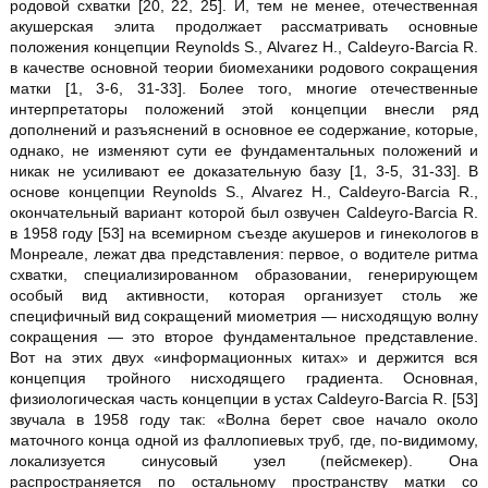
родовой схватки [20, 22, 25]. И, тем не менее, отечественная
акушерская элита продолжает рассматривать основные
положения концепции Reynolds S., Alvarez H., Caldeyro-Barcia R.
в качестве основной теории биомеханики родового сокращения
матки [1, 3-6, 31-33]. Более того, многие отечественные
интерпретаторы положений этой концепции внесли ряд
дополнений и разъяснений в основное ее содержание, которые,
однако, не изменяют сути ее фундаментальных положений и
никак не усиливают ее доказательную базу [1, 3-5, 31-33]. В
основе концепции Reynolds S., Alvarez H., Caldeyro-Barcia R.,
окончательный вариант которой был озвучен Caldeyro-Barcia R.
в 1958 году [53] на всемирном съезде акушеров и гинекологов в
Монреале, лежат два представления: первое, о водителе ритма
схватки, специализированном образовании, генерирующем
особый вид активности, которая организует столь же
специфичный вид сокращений миометрия — нисходящую волну
сокращения — это второе фундаментальное представление.
Вот на этих двух «информационных китах» и держится вся
концепция тройного нисходящего градиента. Основная,
физиологическая часть концепции в устах Caldeyro-Barcia R. [53]
звучала в 1958 году так: «Волна берет свое начало около
маточного конца одной из фаллопиевых труб, где, по-видимому,
локализуется синусовый узел (пейсмекер). Она
распространяется по остальному пространству матки со